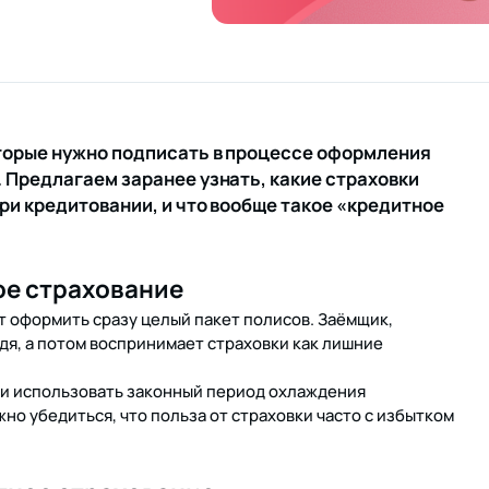
оторые нужно подписать в процессе оформления
 Предлагаем заранее узнать, какие страховки
ри кредитовании, и что вообще такое «кредитное
ое страхование
т оформить сразу целый пакет полисов. Заёмщик,
ядя, а потом воспринимает страховки как лишние
 и использовать законный период охлаждения
но убедиться, что польза от страховки часто с избытком