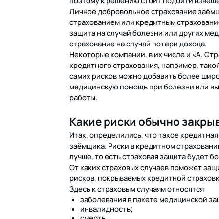
поэтому к решению стоит подойти взвеше
Личное добровольное страхование заёмщ
страхованием или кредитным страхование
защита на случай болезни или других ме
страхование на случай потери дохода.
Некоторые компании, в их числе и «А. Ст
кредитного страхования, например, такой
самих рисков можно добавить более шир
медицинскую помощь при болезни или вы
работы.
Какие риски обычно закры
Итак, определились, что такое кредитная
заёмщика. Риски в кредитном страховании
лучше, то есть страховая защита будет б
От каких страховых случаев поможет защ
рисков, покрываемых кредитной страховко
Здесь к страховым случаям относятся:
заболевания в пакете медицинской за
инвалидность;
смерть.