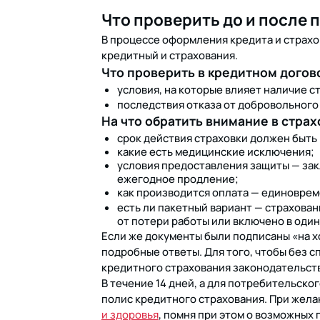
Что проверить до и после
В процессе оформления кредита и страхо
кредитный и страхования.
Что проверить в кредитном догов
условия, на которые влияет наличие с
последствия отказа от добровольного
На что обратить внимание в стра
срок действия страховки должен быть
какие есть медицинские исключения;
условия предоставления защиты — зак
ежегодное продление;
как производится оплата — единоврем
есть ли пакетный вариант — страхован
от потери работы или включено в один
Если же документы были подписаны «на хо
подробные ответы. Для того, чтобы без 
кредитного страхования законодательст
В течение 14 дней, а для потребительско
полис кредитного страхования. При жела
и здоровья
, помня при этом о возможных