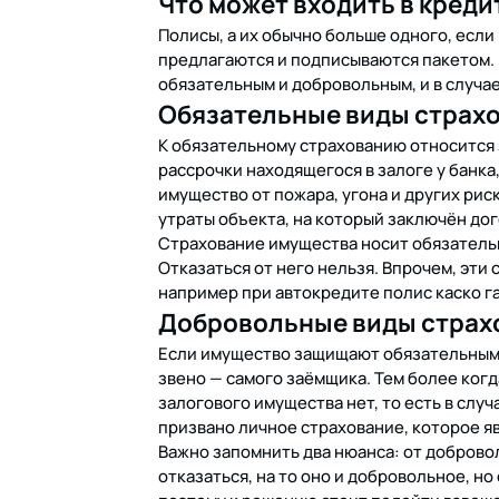
Что может входить в кред
Полисы, а их обычно больше одного, если
предлагаются и подписываются пакетом. 
обязательным и добровольным, и в случае
Обязательные виды страх
К обязательному страхованию относится 
рассрочки находящегося в залоге у банка,
имущество от пожара, угона и других ри
утраты объекта, на который заключён дог
Страхование имущества носит обязатель
Отказаться от него нельзя. Впрочем, эти
например при автокредите полис каско г
Добровольные виды страх
Если имущество защищают обязательными
звено — самого заёмщика. Тем более ког
залогового имущества нет, то есть в слу
призвано личное страхование, которое 
Важно запомнить два нюанса: от доброво
отказаться, на то оно и добровольное, н