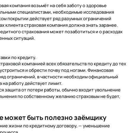
овая компания возьмёт на себя заботу о здоровье
ильными специалистами, необходимые исследования
ком покрытии действует ряд разумных ограничений
ах клиента страховая компания должна знать заранее.
редитного страхования может позаботиться и о расходах
енных ситуаций.
авки по кредиту.
страховой компанией всех обязательств по кредиту до тех
устроиться и обрести почву под ногами. Финансовая
 ряд ограничений, в частности необходим официальный
а на работу действует лимит.
ся защита от потери работы, обычно входит увольнение
ольнения по собственному желанию страховым не будет,
е может быть полезно заёмщику
ание жизни по кредитному договору, — уменьшение
процесса.