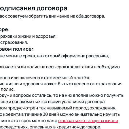
 подписания договора
вок советуем обратить внимание на оба договора,
оре:
траховки жизни и здоровья;
 страхования.
ховом полисе:
 не меньше срока, на который оформлена рассрочка;
лючается ли полис на весь срок кредита или необходимо
енно или включена в ежемесячный платёж;
ие жизни и здоровья может быть отделено от страхования
 полис.
ду» и вопросы остались, то на них вполне можно получить
спешки ознакомиться со всеми условиями договора
вом предусмотрен так называемый период охлаждения.
го кредита в течение 30 дней можно внимательно изучить
нии в этот срок можно даже
отказаться от защиты жизни
 последствиях, описанных в кредитном договоре.