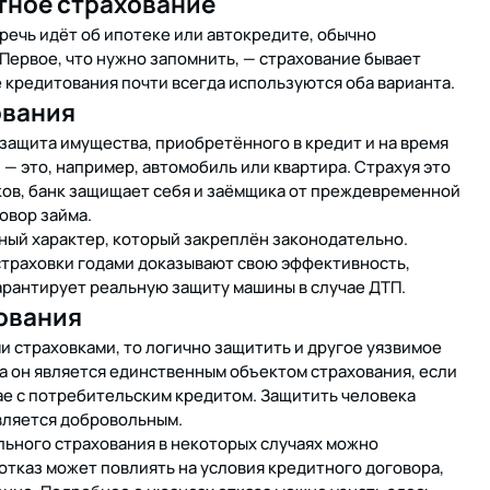
итное страхование
 речь идёт об ипотеке или автокредите, обычно
Первое, что нужно запомнить, — страхование бывает
 кредитования почти всегда используются оба варианта.
ования
защита имущества, приобретённого в кредит и на время
 — это, например, автомобиль или квартира. Страхуя это
сков, банк защищает себя и заёмщика от преждевременной
овор займа.
ный характер, который закреплён законодательно.
 страховки годами доказывают свою эффективность,
арантирует реальную защиту машины в случае ДТП.
ования
 страховками, то логично защитить и другое уязвимое
да он является единственным объектом страхования, если
чае с потребительским кредитом. Защитить человека
является добровольным.
льного страхования в некоторых случаях можно
о отказ может повлиять на условия кредитного договора,