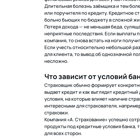
Длительная болезнь заёмщика и тем боле
или поручителя по кредиту. Кредитное ст
больно бьющих по бюджету в сложной жи
Потеря дохода — не меньшая беда, суляща
неприятные последствия. Если выплаты по
компания, то снова встать на ноги получ
Если учесть относительно небольшой раз
для клиента, то вывод об однозначной по
несложно.
Что зависит от условий ба
Страховщик обычно формирует конкретные
выдает кредит и как выглядит кредитный
условия, на которые влияет наличие стра
интересными для страхователя, наприме
страховки.
Компания «А. Страхование» успешно сотр
продукты под кредитные условия банка, т
для всех сторон.