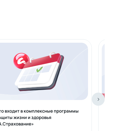
то входит в комплексные программы
Страховка 
ащиты жизни и здоровья
инвалидно
А.Страхование»
страховая
нужны