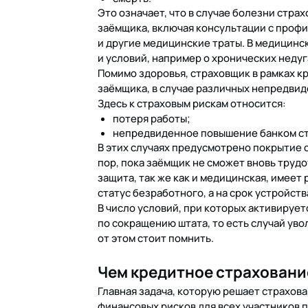
Это означает, что в случае болезни страх
заёмщика, включая консультации с проф
и другие медицинские траты. В медицинс
и условий, например о хронических недуг
Помимо здоровья, страховщик в рамках к
заёмщика, в случае различных непредвид
Здесь к страховым рискам относится:
потеря работы;
непредвиденное повышение банком ст
В этих случаях предусмотрено покрытие 
пор, пока заёмщик не сможет вновь трудо
защита, так же как и медицинская, имеет
статус безработного, а на срок устройств
В число условий, при которых активирует
по сокращению штата, то есть случай ув
от этом стоит помнить.
Чем кредитное страховани
Главная задача, которую решает страхов
финансовых рисков для всех участников 